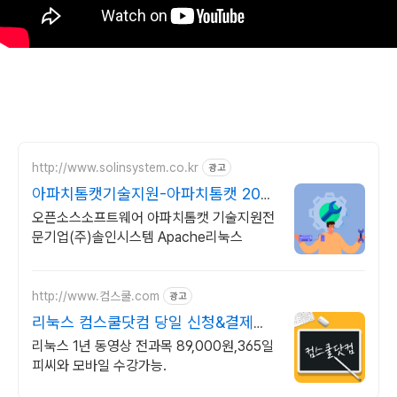
http://www.solinsystem.co.kr
광고
아파치톰캣기술지원-아파치톰캣 20년
이상 기술지원 노하우
오픈소스소프트웨어 아파치톰캣 기술지원전
문기업(주)솔인시스템 Apache리눅스
http://www.컴스쿨.com
광고
리눅스 컴스쿨닷컴 당일 신청&결제시
기프티콘!
리눅스 1년 동영상 전과목 89,000원,365일
피씨와 모바일 수강가능.