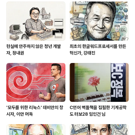
현실에 안주하지 않은 청년 개발
최초의 한글워드프로세서를 만든
자, 정내권
혁신가, 강태진
'모두를 위한 리눅스' 데비안의 창
C언어 벽돌책을 집필한 기계공학
시자, 이안 머독
도 터보28 임인건 님