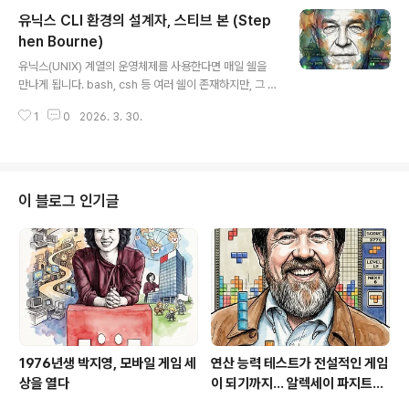
입니다.중학교를 졸업하고 캐나다로 이민간 소년 강태진은
유닉스 CLI 환경의 설계자, 스티브 본 (Step
토론토 대학을 마치고 1982년 한국에서 3개월 머무르게
됩니다. 한국과학재단에서 운영한, 교포 학생을 우리나라
hen Bourne)
글 내용
회사의 인턴으로 초대하는 프로그램에 선발됩니다. 강태진
유닉스(UNIX) 계열의 운영체제를 사용한다면 매일 쉘을
님은 3달동안 한국에 머무르면서 한국의 현실을 알게 됩니
만나게 됩니다. bash, csh 등 여러 쉘이 존재하지만, 그 원
다. 당시 애플 컴퓨터(카피컴퓨터 포함)가 널리 사용되고
조를 찾아가다 보면 sh를 만날 수 있습니다. 명령어는 sh,
있었지만 애플 운영체제에서 동작하는 한글 소프트웨어는
1
0
2026. 3. 30.
즉 쉘이지만, 정식 명칭은 본셸로 유닉스 7에서 기본쉘로
하나도 없었죠. 인턴십 프로그램으로 함께 한국을 방..
처음 등장합니다. 지금도 유닉스 계열 운영체제에서 널리
사용되는 bash의 이름은 본 쉘 어게인 쉘입니다. 이번에는
본쉘을 만든 스티브 본(Stephen Bourne)에 대해 알아
봅니다.스티브 본은 1944년 영국에서 태어나서, 킹스칼리
이 블로그 인기글
지, 케임브리지 트리니티칼리지에서 공부하면서 수학과 컴
퓨터 과학 박사학위를 받습니다. 이후 케임브리지 대학 컴
퓨터 연구소에서 알골68(ALGOL68) 컴파일러와 CAM
AL(케임브리지 대수 시스템, Cambridge Algebra)..
1976년생 박지영, 모바일 게임 세
연산 능력 테스트가 전설적인 게임
상을 열다
이 되기까지... 알렉세이 파지트노
프(Алексей Пажитнов)