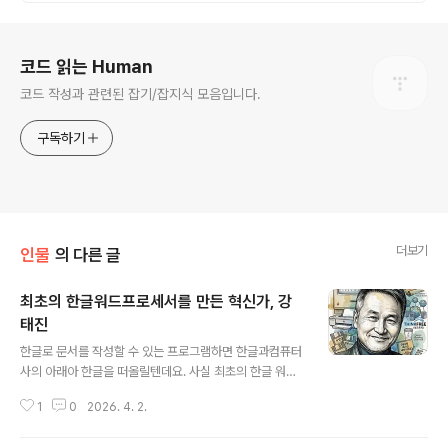
로그 정보
코드 읽는 Human
코드 작성과 관련된 잡기/잡지식 모음입니다.
구독하기
더보기
인물
의 다른 글
최초의 한글워드프로세서를 만든 혁신가, 강
태진
글 내용
한글로 문서를 작성할 수 있는 프로그램하면 한글과컴퓨터
사의 아래아 한글을 떠올릴텐데요. 사실 최초의 한글 워드
프로세서는 아래아한글이 아닌 한글프로세스3(이후 사임
1
0
2026. 4. 2.
당 워드)입니다. 무려 애플컴퓨터에서 실행되던 워드프로
세서인데요. 이 워드 프로세서를 만든 분이 바로 강태진님