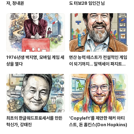
자, 정내권
도 터보28 임인건 님
1976년생 박지영, 모바일 게임 세
연산 능력 테스트가 전설적인 게임
상을 열다
이 되기까지... 알렉세이 파지트노
프(Алексей Пажитнов)
최초의 한글워드프로세서를 만든
‘Copyleft’를 제안한 해커 아티
혁신가, 강태진
스트, 돈 홉킨스(Don Hopkins)