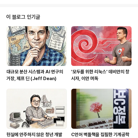
이스트가 앞섭니다.이런 공식적인 교류가 있기 전에 양교
의 학생들은 자존심을 건(?) 기술 승부를 펼칩니다. 서로의
전산시스템의 결함을 찾아 해킹하고, 이를 보완하는 공수
이 블로그 인기글
전. 물론 비공식적인 승부죠. 카이스트측 선수는 쿠스(KU
S), 보안연구 동아리입니다. 1996년 4월 5일 새벽 KUS
대표였던 경영공학과 94학번 노정석 군은 포스텍 전자전
기, 물리학과 등 7개 컴퓨터 시스템의 보안 헛점을 이용하
여 연구원들의 연구 ..
대규모 분산 시스템과 AI 연구의
'모두를 위한 리눅스' 데비안의 창
거장, 제프 딘 (Jeff Dean)
시자, 이안 머독
현실에 안주하지 않은 청년 개발
C언어 벽돌책을 집필한 기계공학