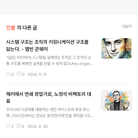
더보기
인물
의 다른 글
시스템 구조는 조직의 커뮤니케이션 구조를
닮는다. - 맬빈 콘웨이
글 내용
"(넓은 의미에서) 시스템을 설계하는 조직은 그 조직의 소
통 구조를 복제한 설계를 만들 수 밖에 없다.Any organiz
ation that designs a system (defined broadly) wi
0
0
2026. 5. 11.
ll produce a design whose structure is a copy o
f the organization's communication structure."위
명제는 콘웨이의 법칙으로 알려져 있습니다. 이 법칙을 정
해커에서 연쇄 창업가로, 노정석 비팩토리 대
리한 사람은 미국의 컴퓨터 과학자이자 프로그래머인 멜빈
콘웨이(Melvin Conway)입니다. 콘웨이의 법칙은 그의
표
글 내용
논문 '위원회는 어떻게 발명하는가(How do committee
우리나라 이공계를 대표하는 대전 카이스트와 포항 포스
s Invent?)'에 소개되었습니다. - 참고; 마틴 파울러의 콘
텍. 2002년부터는 양교는 포카전/카포전을 개최합니다.
웨이 법칙 블로그 글콘웨이는 케이..
(연고전/고연전과 비슷한 느낌) 종목은 축구, 농구 야구 같
2
0
2026. 4. 30.
은 스포츠 뿐만 아닐 LOL, 해킹, AI, 과학퀴즈가 있습니다.
작년까지의 전적은 카이스트 13승 대 포스텍 10승으로 카