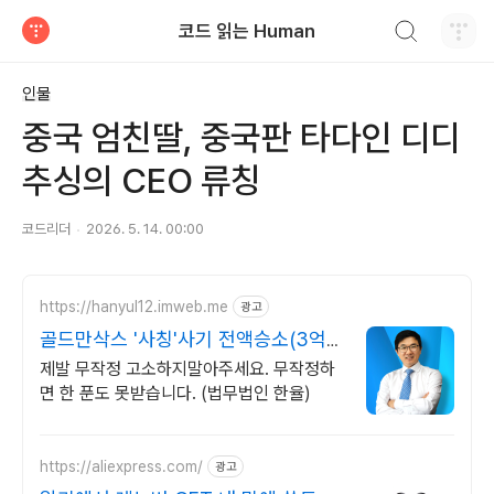
검색하기
코드 읽는 Human
티스토리
인물
중국 엄친딸, 중국판 타다인 디디
추싱의 CEO 류칭
코드리더
2026. 5. 14. 00:00
https://hanyul12.imweb.me
광고
골드만삭스 '사칭'사기 전액승소(3억7
천) 사례보유
제발 무작정 고소하지말아주세요. 무작정하
면 한 푼도 못받습니다. (법무법인 한율)
https://aliexpress.com/
광고