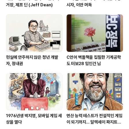
거장, 제프 딘 (Jeff Dean)
시자, 이안 머독
현실에 안주하지 않은 청년 개발
C언어 벽돌책을 집필한 기계공학
자, 정내권
도 터보28 임인건 님
1976년생 박지영, 모바일 게임 세
연산 능력 테스트가 전설적인 게임
상을 열다
이 되기까지... 알렉세이 파지트노
프(Алексей Пажитнов)