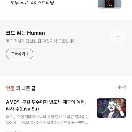
모두 무료! 4K 스트리밍
로그 정보
코드 읽는 Human
코드 작성과 관련된 잡기/잡지식 모음입니다.
구독하기
더보기
인물
의 다른 글
AMD의 구원 투수이자 반도체 제국의 여제,
리사 수(Lisa Su)
글 내용
때로는 '하면 된다'가 아니라 '되면 한다'가 더 큰 결과를 만
들어 낼 수 있습니다. 어린 시절 피아니스트를 꿈꾸었던 한
소녀는 음악 명문인 줄리어드 음대 진학을 목표로 열심히