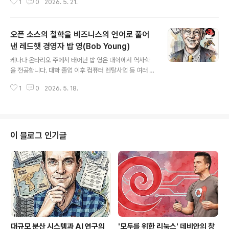
1
0
2026. 5. 21.
피아노를 연습합니다. 여러 차례 오디션과 콩쿨을 거치면
서 아무리 노력해도 자신은 세계 1등 피아니스트가 될 수
없다는 냉혹한 현실을 깨닫습니다. 그리고는 기왕 무언가
오픈 소스의 철학을 비즈니스의 언어로 풀어
를 해야 한다면 자신이 최고가 될 수 있는 일을 하겠다고 결
심합니다. 그동안 연습해 오던 피아노를 덮고, 자신이 가장
낸 레드햇 경영자 밥 영(Bob Young)
글 내용
잘하는 수학과 과학에 매진합니다. 1986년 소녀는 마침내
케나다 온타리오 주에서 태어난 밥 영은 대학에서 역사학
전세계 수재들이 모이는 MIT에 입학합니다. 이제 전공을
을 전공합니다. 대학 졸업 이후 컴퓨터 렌탈사업 등 여러 형
선택해야 하는데, 선배와 동기들이 '전기공학은 너무 어렵
태의 사업을 시도합니다. 그 가운데에서 그의 인생에 가장
고 과제가 많아 미친짓'이라고 말하는 것을 듣고, '가장 어
1
0
2026. 5. 18.
큰 영향을 미친 시도가 바로 1993년 설립한 ACC Corp
려운 문제를 풀었을 ..
입니다. ACC Corp는 오픈소스 소프트웨어 카달로그를
판매했습니다. 당시 인터넷 속도, 특히 미국의 인터넷 속도
는 너무 느려서 리눅스같은 덩치가 큰 소프트웨어를 내려
받기 힘들었습니다. 밥 영은 유닉스 관련 잡지, 공개 소프트
이 블로그 인기글
웨어 CD등을 우편 주문 방식으로 판매했습니다.이때 노스
캐롤라이나에서 자신의 배포판을 만들던 마크 유잉(Marc
Ewing)을 만납니다. (마크 유잉은 이미 소개한 적이 있죠.)
밥 영은 마크의 기술력에 자신이 가진 유통 감각이 더해지
면 거대한 시장이 ..
대규모 분산 시스템과 AI 연구의
'모두를 위한 리눅스' 데비안의 창