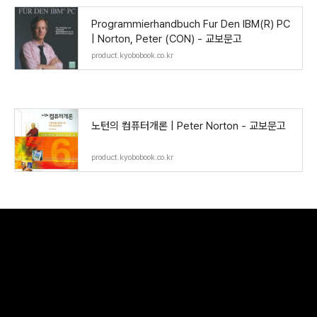
Programmierhandbuch Fur Den IBM(R) PC
| Norton, Peter (CON) - 교보문고
product.kyobobook.co.kr
노턴의 컴퓨터개론 | Peter Norton - 교보문고
product.kyobobook.co.kr