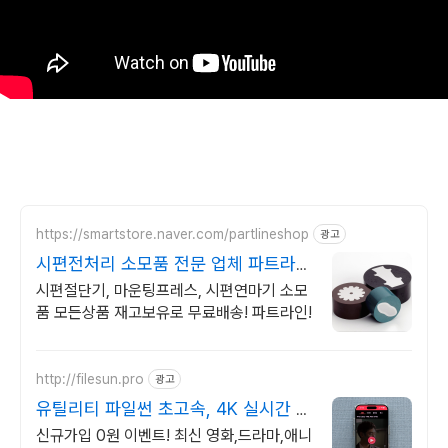
https://smartstore.naver.com/partlineshop
광고
시편전처리 소모품 전문 업체 파트라
인!
시편절단기, 마운팅프레스, 시편연마기 소모
품 모든상품 재고보유로 무료배송! 파트라인!
http://filesun.pro
광고
유틸리티 파일썬 초고속, 4K 실시간 보
기!
신규가입 0원 이벤트! 최신 영화,드라마,애니