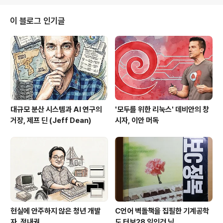
적 빌게이츠의 을 읽고 감동을 받아 전산학을 전공했다고
합니다. 아버지가 자식들에게 회사를 물려주지 않을 것이
이 블로그 인기글
라고 일찍이 천명했었기 때문에 류칭은 아버지의 정체를
숨기고 대학 3학년때 레노보의 경쟁사였던 컴팩사로 부터
장학금을 받고 인턴생활을 합니다.대학 졸업후에는 골드만
삭스 아시아에서 12년동안 근무했습니다. 하버드를 졸업
해도 골드만삭스는 쉽게 취업할 수 있는 곳..
대규모 분산 시스템과 AI 연구의
'모두를 위한 리눅스' 데비안의 창
거장, 제프 딘 (Jeff Dean)
시자, 이안 머독
현실에 안주하지 않은 청년 개발
C언어 벽돌책을 집필한 기계공학
자, 정내권
도 터보28 임인건 님