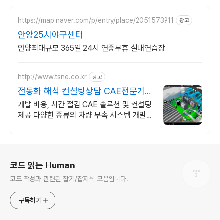
https://map.naver.com/p/entry/place/2051573911
광고
안양25시야구센터
안양최대규모 365일 24시 연중무휴 실내연습장
http://www.tsne.co.kr
광고
전동화 해석 컨설팅상담 CAE전문기업
태성에스엔이
개발 비용, 시간 절감 CAE 솔루션 및 컨설팅
제공 다양한 종류의 차량 부속 시스템 개발을
위한 종합적인 솔루션의 해답은 태성에스엔
이
로그 정보
코드 읽는 Human
코드 작성과 관련된 잡기/잡지식 모음입니다.
구독하기