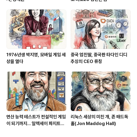
1976년생 박지영, 모바일 게임 세
중국 엄친딸, 중국판 타다인 디디
상을 열다
추싱의 CEO 류칭
연산 능력 테스트가 전설적인 게임
리눅스 세상의 미친 개, 존 매드독
이 되기까지... 알렉세이 파지트노
홀(Jon Maddog Hall)
프(Алексей Пажитнов)