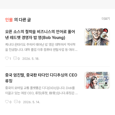
더보기
인물
의 다른 글
오픈 소스의 철학을 비즈니스의 언어로 풀어
낸 레드햇 경영자 밥 영(Bob Young)
글 내용
케나다 온타리오 주에서 태어난 밥 영은 대학에서 역사학
을 전공합니다. 대학 졸업 이후 컴퓨터 렌탈사업 등 여러 형
태의 사업을 시도합니다. 그 가운데에서 그의 인생에 가장
1
0
2026. 5. 18.
큰 영향을 미친 시도가 바로 1993년 설립한 ACC Corp
입니다. ACC Corp는 오픈소스 소프트웨어 카달로그를
판매했습니다. 당시 인터넷 속도, 특히 미국의 인터넷 속도
중국 엄친딸, 중국판 타다인 디디추싱의 CEO
는 너무 느려서 리눅스같은 덩치가 큰 소프트웨어를 내려
받기 힘들었습니다. 밥 영은 유닉스 관련 잡지, 공개 소프트
류칭
글 내용
웨어 CD등을 우편 주문 방식으로 판매했습니다.이때 노스
중국의 모바일 교통 플랫폼은 디디(DiDi)입니다. Didi를
캐롤라이나에서 자신의 배포판을 만들던 마크 유잉(Marc
이끌고 있는 여성 CEO, 류칭(류청, 柳青)입니다.류칭은 1
Ewing)을 만납니다. (마크 유잉은 이미 소개한 적이 있죠.)
978년 중국 베이징 부유한 집안에서 태어났습니다. 할아
밥 영은 마크의 기술력에 자신이 가진 유통 감각이 더해지
0
0
2026. 5. 14.
버지는 중국은행 임원이었던 류구슈이고, 아버지는 레노버
면 거대한 시장이 ..
의 창립자 류촨즈입니다. 그녀는 베이징대학교에서 전산학
학사를, 하버드 대학교에서 전산학 석사를 받습니다. 어릴